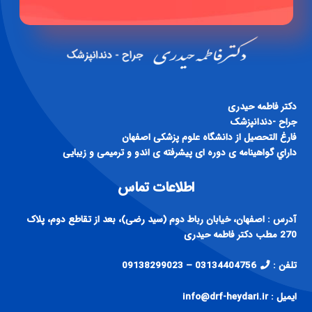
دكتر فاطمه حيدری
جراح -دندانپزشک
فارغ التحصيل از دانشگاه علوم پزشكی اصفهان
داراي گواهينامه ی دوره ای پيشرفته ی اندو و ترميمی و زيبايی
اطلاعات تماس
آدرس : اصفهان، خیابان رباط دوم (سید رضی)، بعد از تقاطع دوم، پلاک
270 مطب دکتر فاطمه حیدری
تلفن :
03134404756 – 09138299023
ایمیل : info@drf-heydari.ir