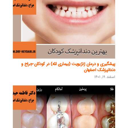
پیشگیری و درمان ژنژیویت (بیماری لثه) در کودکان-جراح و
دندانپزشک اصفهان
اسفند ۱۹, ۱۴۰۱