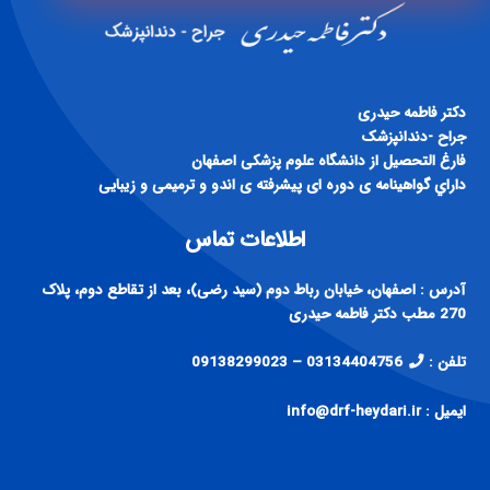
دكتر فاطمه حيدری
جراح -دندانپزشک
فارغ التحصيل از دانشگاه علوم پزشكی اصفهان
داراي گواهينامه ی دوره ای پيشرفته ی اندو و ترميمی و زيبايی
اطلاعات تماس
آدرس : اصفهان، خیابان رباط دوم (سید رضی)، بعد از تقاطع دوم، پلاک
270 مطب دکتر فاطمه حیدری
تلفن :
03134404756 – 09138299023
ایمیل : info@drf-heydari.ir