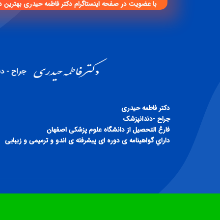
با عضویت در صفحه اینستاگرام دکتر فاطمه حیدری بهترین د
دكتر فاطمه حيدری
جراح -دندانپزشک
فارغ التحصيل از دانشگاه علوم پزشكی اصفهان
داراي گواهينامه ی دوره ای پيشرفته ی اندو و ترميمی و زيبايی