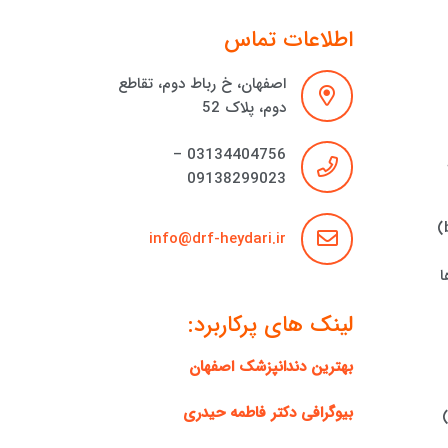
اطلاعات تماس
اصفهان، خ رباط دوم، تقاطع
دوم، پلاک 52
03134404756 –
09138299023
در صورتی که فاصله بین دندان‌ها کوچک باشد، ارتودنسی می‌تواند با به کارگیری یک آرک فولد از پلاس تماس دندانی (bracket)
info@drf-heydari.ir
ا
لینک های پرکاربرد:
بهترین دندانپزشک اصفهان
بیوگرافی دکتر فاطمه حیدری
)