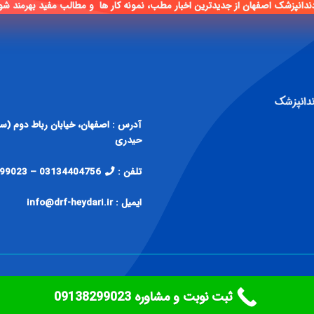
ندانپزشک اصفهان از جدیدترین اخبار مطب، نمونه کار ها و مطالب مفید بهرمند شو
حیدری
تلفن :
03134404756 – 09138299023
ایمیل : info@drf-heydari.ir
ثبت نوبت و مشاوره ‎09138299023