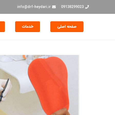
info@drf-heydari.ir
09138299023
صفحه اصلی
خدمات
جراحی و EXT دندان