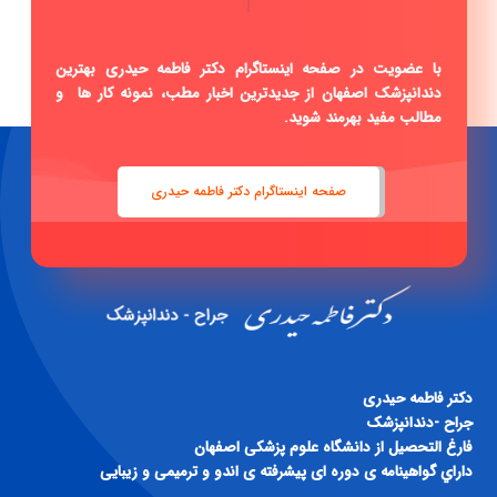
دندانپزشک اصفهان از جدیدترین اخبار مطب، نمونه کار ها و
مطالب مفید بهرمند شوید.
صفحه اینستاگرام دکتر فاطمه حیدری
دكتر فاطمه حيدری
جراح -دندانپزشک
فارغ التحصيل از دانشگاه علوم پزشكی اصفهان
داراي گواهينامه ی دوره ای پيشرفته ی اندو و ترميمی و زيبايی
اطلاعات تماس