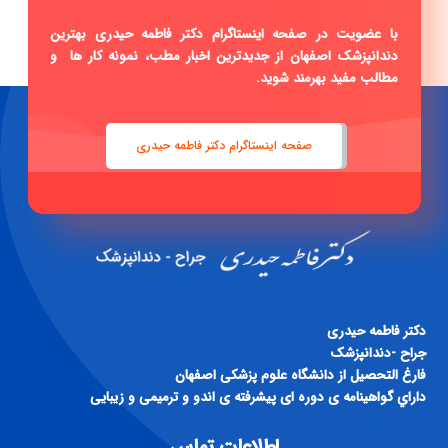
مطالب مفید بهرمند شوید.
صفحه اینستاگرام دکتر فاطمه حیدری
دكتر فاطمه حيدری
جراح -دندانپزشک
فارغ التحصيل از دانشگاه علوم پزشكی اصفهان
داراي گواهينامه ی دوره ای پيشرفته ی اندو و ترميمی و زيبايی
اطلاعات تماس
آدرس : اصفهان، خیابان رباط دوم (سید رضی)، بعد از تقاطع دوم، پلاک
270 مطب دکتر فاطمه حیدری