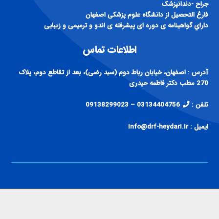
جراح -دندانپزشک
فارغ التحصيل از دانشگاه علوم پزشكی اصفهان
داراي گواهينامه ی دوره ای پيشرفته ی اندو و ترميمی و زيبايی
اطلاعات تماس
آدرس : اصفهان، خیابان رباط دوم (سید رضی)، بعد از تقاطع دوم، پلاک
270 مطب دکتر فاطمه حیدری
تلفن :
03134404756 – 09138299023
ایمیل : info@drf-heydari.ir