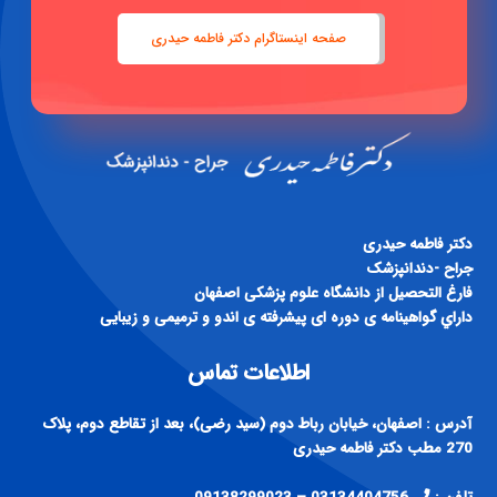
صفحه اینستاگرام دکتر فاطمه حیدری
دكتر فاطمه حيدری
جراح -دندانپزشک
فارغ التحصيل از دانشگاه علوم پزشكی اصفهان
داراي گواهينامه ی دوره ای پيشرفته ی اندو و ترميمی و زيبايی
اطلاعات تماس
آدرس : اصفهان، خیابان رباط دوم (سید رضی)، بعد از تقاطع دوم، پلاک
270 مطب دکتر فاطمه حیدری