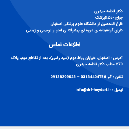
دكتر فاطمه حيدری
جراح -دندانپزشک
فارغ التحصيل از دانشگاه علوم پزشكی اصفهان
داراي گواهينامه ی دوره ای پيشرفته ی اندو و ترميمی و زيبايی
اطلاعات تماس
آدرس : اصفهان، خیابان رباط دوم (سید رضی)، بعد از تقاطع دوم، پلاک
270 مطب دکتر فاطمه حیدری
تلفن :
03134404756 – 09138299023
ایمیل : info@drf-heydari.ir