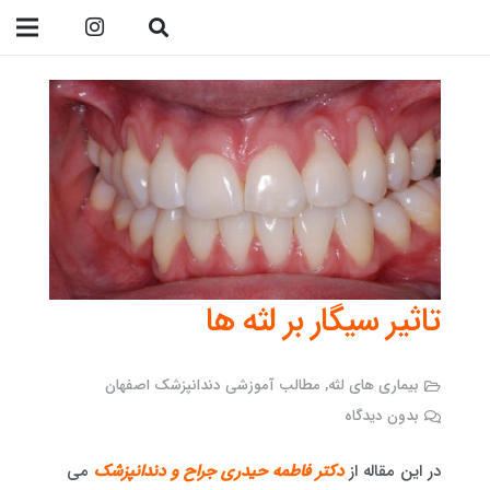
09138299023
تاثیر سیگار بر لثه ها
بیماری های لثه
,
مطالب آموزشی دندانپزشک اصفهان
بدون دیدگاه
در این مقاله از
دکتر فاطمه حیدری جراح و دندانپزشک
می