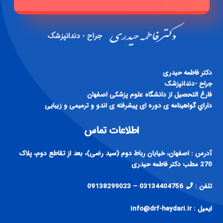
دكتر فاطمه حيدری
جراح -دندانپزشک
فارغ التحصيل از دانشگاه علوم پزشكی اصفهان
داراي گواهينامه ی دوره ای پيشرفته ی اندو و ترميمی و زيبايی
اطلاعات تماس
آدرس : اصفهان، خیابان رباط دوم (سید رضی)، بعد از تقاطع دوم، پلاک
270 مطب دکتر فاطمه حیدری
تلفن :
03134404756 – 09138299023
ایمیل : info@drf-heydari.ir