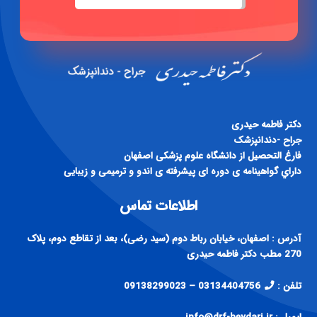
دكتر فاطمه حيدری
جراح -دندانپزشک
فارغ التحصيل از دانشگاه علوم پزشكی اصفهان
داراي گواهينامه ی دوره ای پيشرفته ی اندو و ترميمی و زيبايی
اطلاعات تماس
آدرس : اصفهان، خیابان رباط دوم (سید رضی)، بعد از تقاطع دوم، پلاک
270 مطب دکتر فاطمه حیدری
تلفن :
03134404756 – 09138299023