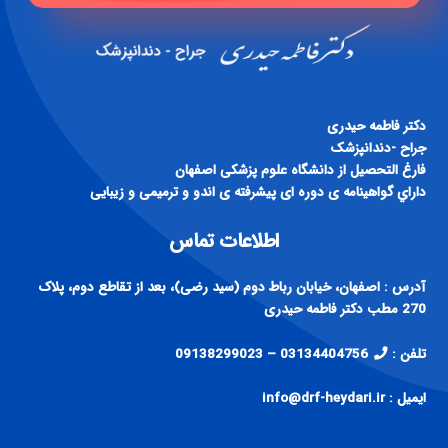
دكتر فاطمه حيدری
جراح -دندانپزشک
فارغ التحصيل از دانشگاه علوم پزشكی اصفهان
داراي گواهينامه ی دوره ای پيشرفته ی اندو و ترميمی و زيبايی
اطلاعات تماس
آدرس : اصفهان، خیابان رباط دوم (سید رضی)، بعد از تقاطع دوم، پلاک
270 مطب دکتر فاطمه حیدری
تلفن :
03134404756 – 09138299023
ایمیل : info@drf-heydari.ir