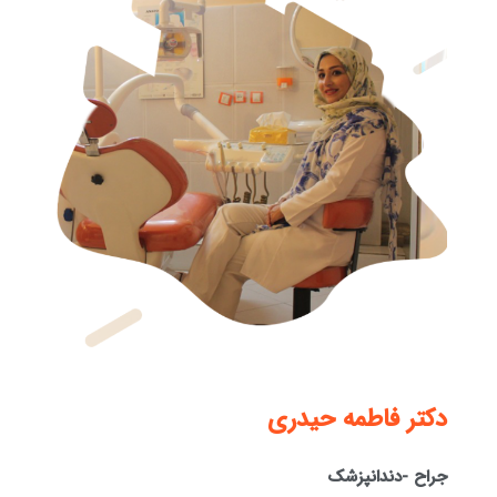
دكتر فاطمه حيدری
جراح -دندانپزشک