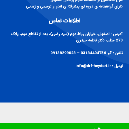
فارغ التحصيل از دانشگاه علوم پزشكی اصفهان
داراي گواهينامه ی دوره ای پيشرفته ی اندو و ترميمی و زيبايی
اطلاعات تماس
آدرس : اصفهان، خیابان رباط دوم (سید رضی)، بعد از تقاطع دوم، پلاک
270 مطب دکتر فاطمه حیدری
تلفن :
03134404756 – 09138299023
ایمیل : info@drf-heydari.ir