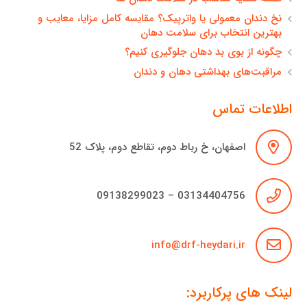
نخ دندان معمولی یا واترپیک؟ مقایسه کامل مزایا، معایب و
بهترین انتخاب برای سلامت دهان
چگونه از بوی بد دهان جلوگیری کنیم؟
مراقبت‌های بهداشتی دهان و دندان
اطلاعات تماس
اصفهان، خ رباط دوم، تقاطع دوم، پلاک 52
03134404756 – 09138299023
info@drf-heydari.ir
لینک های پرکاربرد: