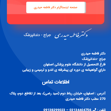
دكتر فاطمه حيدری
جراح -دندانپزشک
فارغ التحصيل از دانشگاه علوم پزشكی اصفهان
داراي گواهينامه ی دوره ای پيشرفته ی اندو و ترميمی و زيبايی
اطلاعات تماس
آدرس : اصفهان، خیابان رباط دوم (سید رضی)، بعد از تقاطع دوم، پلاک
270 مطب دکتر فاطمه حیدری
تلفن :
03134404756 – 09138299023
ایمیل : info@drf-heydari.ir