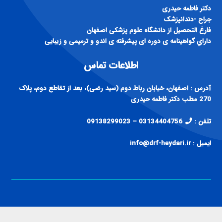
دكتر فاطمه حيدری
جراح -دندانپزشک
فارغ التحصيل از دانشگاه علوم پزشكی اصفهان
داراي گواهينامه ی دوره ای پيشرفته ی اندو و ترميمی و زيبايی
اطلاعات تماس
آدرس : اصفهان، خیابان رباط دوم (سید رضی)، بعد از تقاطع دوم، پلاک
270 مطب دکتر فاطمه حیدری
تلفن :
03134404756 – 09138299023
ایمیل : info@drf-heydari.ir