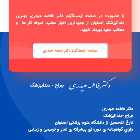
با عضویت در صفحه اینستاگرام دکتر فاطمه حیدری بهترین
دندانپزشک اصفهان از جدیدترین اخبار مطب، نمونه کار ها و
مطالب مفید بهرمند شوید.
صفحه اینستاگرام دکتر فاطمه حیدری
دكتر فاطمه حيدری
جراح -دندانپزشک
فارغ التحصيل از دانشگاه علوم پزشكی اصفهان
داراي گواهينامه ی دوره ای پيشرفته ی اندو و ترميمی و زيبايی