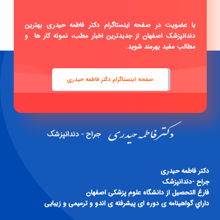
با عضویت در صفحه اینستاگرام دکتر فاطمه حیدری بهترین
دندانپزشک اصفهان از جدیدترین اخبار مطب، نمونه کار ها و
مطالب مفید بهرمند شوید.
صفحه اینستاگرام دکتر فاطمه حیدری
دكتر فاطمه حيدری
جراح -دندانپزشک
فارغ التحصيل از دانشگاه علوم پزشكی اصفهان
داراي گواهينامه ی دوره ای پيشرفته ی اندو و ترميمی و زيبايی