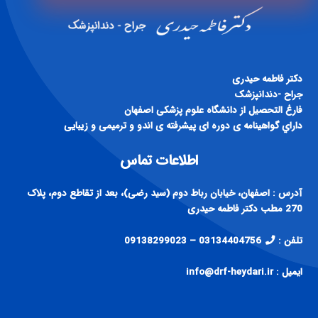
دكتر فاطمه حيدری
جراح -دندانپزشک
فارغ التحصيل از دانشگاه علوم پزشكی اصفهان
داراي گواهينامه ی دوره ای پيشرفته ی اندو و ترميمی و زيبايی
اطلاعات تماس
آدرس : اصفهان، خیابان رباط دوم (سید رضی)، بعد از تقاطع دوم، پلاک
270 مطب دکتر فاطمه حیدری
تلفن :
03134404756 – 09138299023
ایمیل : info@drf-heydari.ir