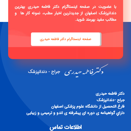
با عضویت در صفحه اینستاگرام دکتر فاطمه حیدری بهترین
دندانپزشک اصفهان از جدیدترین اخبار مطب، نمونه کار ها و
مطالب مفید بهرمند شوید.
صفحه اینستاگرام دکتر فاطمه حیدری
دكتر فاطمه حيدری
جراح -دندانپزشک
فارغ التحصيل از دانشگاه علوم پزشكی اصفهان
داراي گواهينامه ی دوره ای پيشرفته ی اندو و ترميمی و زيبايی
اطلاعات تماس