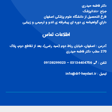
دكتر فاطمه حيدری
جراح -دندانپزشک
فارغ التحصيل از دانشگاه علوم پزشكی اصفهان
داراي گواهينامه ی دوره ای پيشرفته ی اندو و ترميمی و زيبايی
اطلاعات تماس
آدرس : اصفهان، خیابان رباط دوم (سید رضی)، بعد از تقاطع دوم، پلاک
270 مطب دکتر فاطمه حیدری
تلفن :
03134404756 – 09138299023
ایمیل : info@drf-heydari.ir