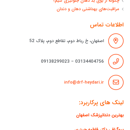
چگونه از بوی بد دهان جلوگیری کنیم؟
مراقبت‌های بهداشتی دهان و دندان
اطلاعات تماس
اصفهان، خ رباط دوم، تقاطع دوم، پلاک 52
03134404756 – 09138299023
info@drf-heydari.ir
لینک های پرکاربرد:
بهترین دندانپزشک اصفهان
بیوگرافی دکتر فاطمه حیدری